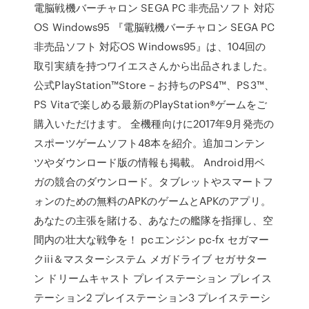
電脳戦機バーチャロン SEGA PC 非売品ソフト 対応
OS Windows95 『電脳戦機バーチャロン SEGA PC
非売品ソフト 対応OS Windows95』は、104回の
取引実績を持つワイエスさんから出品されました。
公式PlayStation™Store – お持ちのPS4™、PS3™、
PS Vitaで楽しめる最新のPlayStation®ゲームをご
購入いただけます。 全機種向けに2017年9月発売の
スポーツゲームソフト48本を紹介。追加コンテン
ツやダウンロード版の情報も掲載。 Android用ベ
ガの競合のダウンロード。タブレットやスマートフ
ォンのための無料のAPKのゲームとAPKのアプリ。
あなたの主張を賭ける、あなたの艦隊を指揮し、空
間内の壮大な戦争を！ pcエンジン pc-fx セガマー
クiii＆マスターシステム メガドライブ セガサター
ン ドリームキャスト プレイステーション プレイス
テーション2 プレイステーション3 プレイステーシ