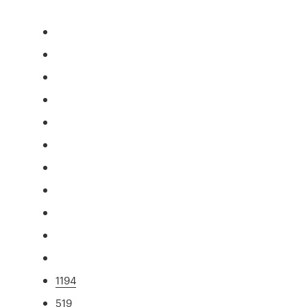
1194
519