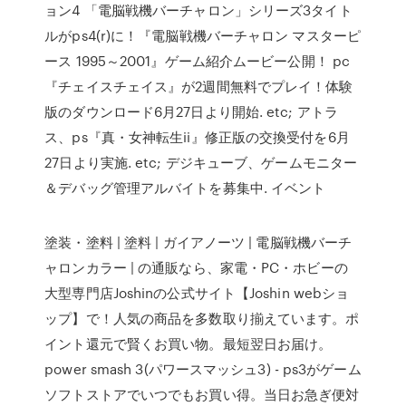
ョン4 「電脳戦機バーチャロン」シリーズ3タイト
ルがps4(r)に！『電脳戦機バーチャロン マスターピ
ース 1995～2001』ゲーム紹介ムービー公開！ pc
『チェイスチェイス』が2週間無料でプレイ！体験
版のダウンロード6月27日より開始. etc; アトラ
ス、ps『真・女神転生ii』修正版の交換受付を6月
27日より実施. etc; デジキューブ、ゲームモニター
＆デバッグ管理アルバイトを募集中. イベント
塗装・塗料 | 塗料 | ガイアノーツ | 電脳戦機バーチ
ャロンカラー | の通販なら、家電・PC・ホビーの
大型専門店Joshinの公式サイト【Joshin webショ
ップ】で！人気の商品を多数取り揃えています。ポ
イント還元で賢くお買い物。最短翌日お届け。
power smash 3(パワースマッシュ3) - ps3がゲーム
ソフトストアでいつでもお買い得。当日お急ぎ便対