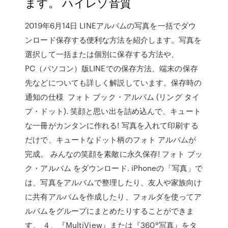
ます。 ハイレゾ音質
2019年6月14日 LINEアルバムの写真を一括でダウ
ンロード保存する便利な方法を紹介します。写真を
選択して一括または個別に保存する方法や、
PC（パソコン）版LINEでの保存方法、端末の保存
先などについても詳しく解説しています。保存時の
通知の仕様 フォト ブック・アルバム (リング タイ
プ・ドット). 笑顔と思い出を詰め込んで、キュート
な一冊がカンタンに作れる! 写真を入れて印刷する
だけで、キュートなドット柄のフォト アルバムが
完成。 みんなの笑顔を素敵に永久保存! フォト ブッ
ク・アルバム をダウンロード. iPhoneの「写真」で
は、写真をアルバムで整理したり、友人や家族向け
に共有アルバムを作成したり、フォルダを使ってア
ルバムをグループにまとめたりすることができま
す。 ４、『MultiView』または『360°写真』をタ