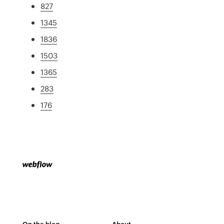
827
1345
1836
1503
1365
283
176
On the blog
About