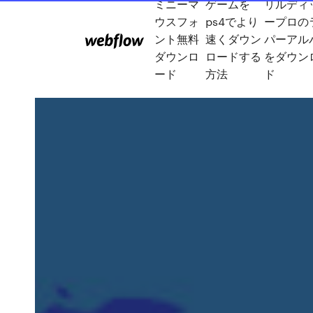
ミニーマ
ゲームを
リルディ
ウスフォ
ps4でより
ープロの
ント無料
速くダウン
パーアル
ダウンロ
ロードする
をダウン
ード
方法
ド