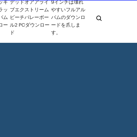
ッキ
デッドオアアライ
9インチは壊れ
ラッ
ブエクストリーム
やすいフルアル
バム
ビーチバレーボー
バムのダウンロ
ロー
ル2 PCダウンロー
ードを爪しま
ド
す。